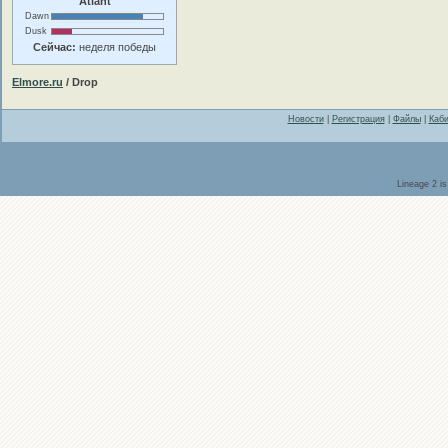
Atlant
Dawn
Dusk
Сейчас:
неделя победы
Elmore.ru
/ Drop
Новости
|
Регистрация
|
Файлы
|
Каби
Lineage 2 i