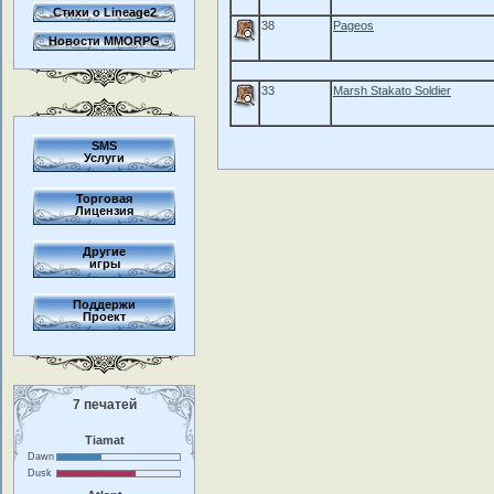
Стихи о Lineage2
38
Pageos
Новости MMORPG
33
Marsh Stakato Soldier
SMS
Услуги
Торговая
Лицензия
Другие
игры
Поддержи
Проект
7 печатей
Tiamat
Dawn
Dusk