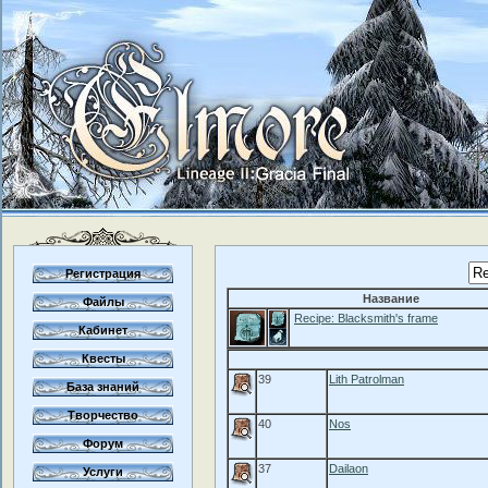
Регистрация
Название
Файлы
Recipe: Blacksmith's frame
Кабинет
Квесты
39
Lith Patrolman
База знаний
Творчество
40
Nos
Форум
37
Dailaon
Услуги