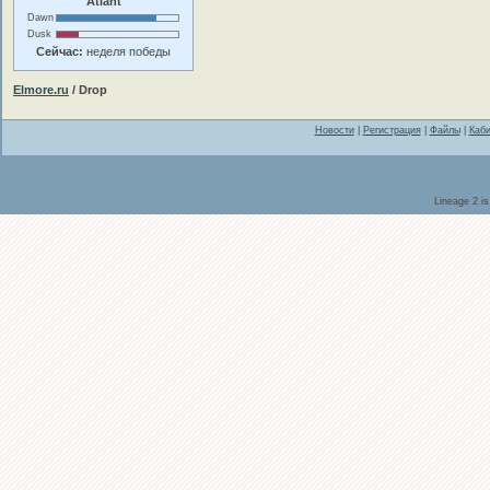
Atlant
Dawn
Dusk
Сейчас:
неделя победы
Elmore.ru
/ Drop
Новости
|
Регистрация
|
Файлы
|
Каби
Lineage 2 i