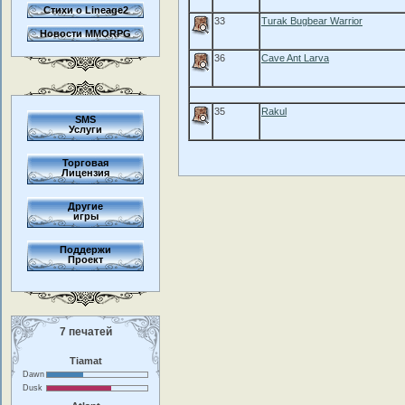
Стихи о Lineage2
33
Turak Bugbear Warrior
Новости MMORPG
36
Cave Ant Larva
35
Rakul
SMS
Услуги
Торговая
Лицензия
Другие
игры
Поддержи
Проект
7 печатей
Tiamat
Dawn
Dusk