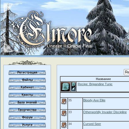
Регистрация
Название
Файлы
Recipe: Brigandine Tunic
Кабинет
Квесты
35
Bloody Axe Elite
База знаний
Творчество
33
Otherworldly Invader Discipline
Форум
34
Cursed Seer
Услуги