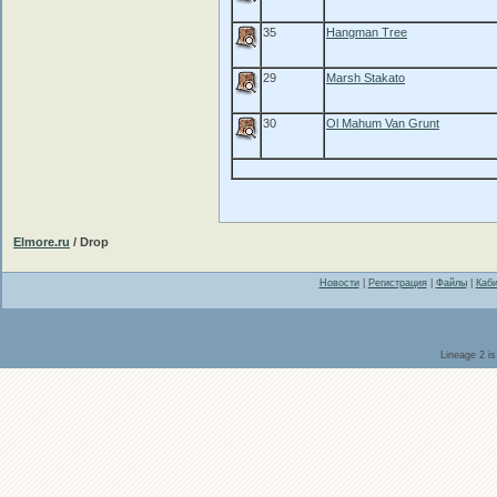
35
Hangman Tree
29
Marsh Stakato
30
Ol Mahum Van Grunt
Elmore.ru
/ Drop
Новости
|
Регистрация
|
Файлы
|
Каби
Lineage 2 i