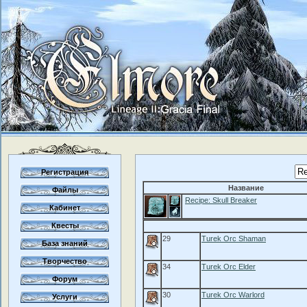
Регистрация
Название
Файлы
Recipe: Skull Breaker
Кабинет
Квесты
29
Turek Orc Shaman
База знаний
Творчество
34
Turek Orc Elder
Форум
30
Turek Orc Warlord
Услуги