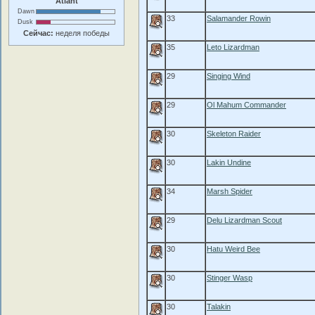
Atlant
Dawn
33
Salamander Rowin
Dusk
Сейчас:
неделя победы
35
Leto Lizardman
29
Singing Wind
29
Ol Mahum Commander
30
Skeleton Raider
30
Lakin Undine
34
Marsh Spider
29
Delu Lizardman Scout
30
Hatu Weird Bee
30
Stinger Wasp
30
Talakin