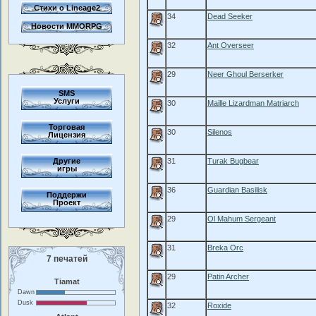
Стихи о Lineage2
34
Dead Seeker
Новости MMORPG
32
Ant Overseer
29
Neer Ghoul Berserker
SMS
Услуги
30
Maille Lizardman Matriarch
Торговая
30
Silenos
Лицензия
Другие
31
Turak Bugbear
игры
36
Guardian Basilisk
Поддержи
Проект
29
Ol Mahum Sergeant
31
Breka Orc
7 печатей
29
Patin Archer
Tiamat
Dawn
Dusk
32
Roxide