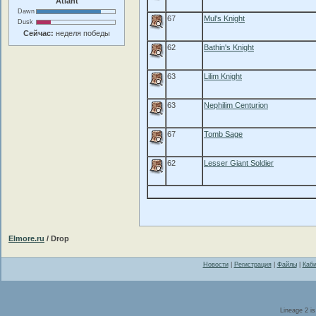
Atlant
Dawn
67
Mul's Knight
Dusk
Сейчас:
неделя победы
62
Bathin's Knight
63
Lilim Knight
63
Nephilim Centurion
67
Tomb Sage
62
Lesser Giant Soldier
Elmore.ru
/ Drop
Новости
|
Регистрация
|
Файлы
|
Каби
Lineage 2 i