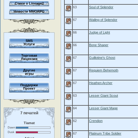
Стихи о Lineage2
63
Soul of Splendor
Новости MMORPG
67
Wailing of Splendor
66
Judge of Light
SMS
Услуги
66
Bone Shaper
Торговая
67
Guillotine's Ghost
Лицензия
Другие
67
Requiem Behemoth
игры
67
Heathen Archer
Поддержи
Проект
63
Lesser Giant Scout
64
Lesser Giant Mage
7 печатей
62
Crendion
Tiamat
Dawn
Dusk
67
Platinum Tribe Soldier