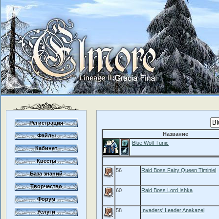
Регистрация
Название
Файлы
Blue Wolf Tunic
Кабинет
Квесты
56
Raid Boss Fairy Queen Timiniel
База знаний
Творчество
60
Raid Boss Lord Ishka
Форум
58
Invaders' Leader Anakazel
Услуги