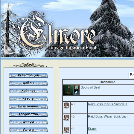
Регистрация
Название
Файлы
Boots of Seal
Кабинет
Квесты
40
Raid Boss Icarus Sample 1
База знаний
Творчество
40
Raid Boss Water Spirit Lian
Форум
44
Krator
Услуги