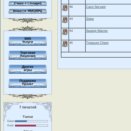
Стихи о Lineage2
46
Cave Servant
Новости MMORPG
44
Snipe
44
Swamp Warrior
SMS
Услуги
45
Treasure Chest
Торговая
Лицензия
Другие
игры
Поддержи
Проект
7 печатей
Tiamat
Dawn
Dusk