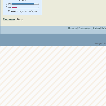
Atlant
Dawn
Dusk
Сейчас:
неделя победы
Elmore.ru
/ Drop
Новости
|
Регистрация
|
Файлы
|
Каби
Lineage 2 i