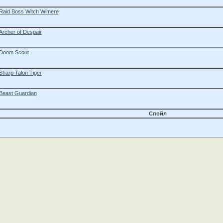
Raid Boss Witch Wimere
Archer of Despair
Doom Scout
Sharp Talon Tiger
Beast Guardian
Спойл