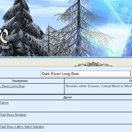
Название
О
k Elven Long Bow
Bestows either Evasion, Critical Bleed or Miser
Дроп
Zaken
Raid Boss Atraiban
Raid Boss Lilith's Witch Marilion