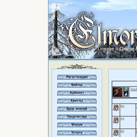
Регистрация
Файлы
Dar
Кабинет
Квесты
60
База знаний
Творчество
53
Форум
50
Услуги