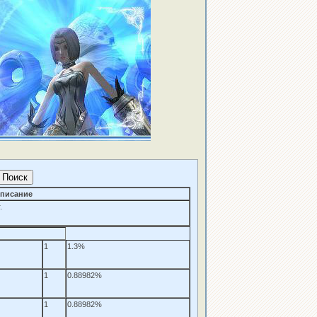
писание
.
1
1.3%
1
0.88982%
1
0.88982%