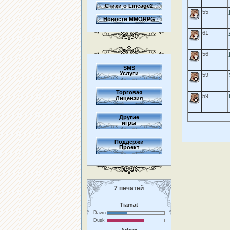
Стихи о Lineage2
55
Новости MMORPG
61
56
SMS
Услуги
59
Торговая
59
Лицензия
Другие
игры
Поддержи
Проект
7 печатей
Tiamat
Dawn
Dusk