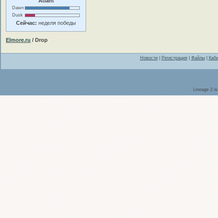
Atlant
Dawn
Dusk
Сейчас:
неделя победы
Elmore.ru
/ Drop
Новости
|
Регистрация
|
Файлы
|
Каби
Lineage 2 i