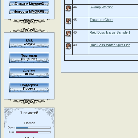
Стихи о Lineage2
44
Swamp Warrior
Новости MMORPG
45
Treasure Chest
40
Raid Boss Icarus Sample 1
SMS
Услуги
40
Raid Boss Water Spirit Lian
Торговая
Лицензия
Другие
игры
Поддержи
Проект
7 печатей
Tiamat
Dawn
Dusk