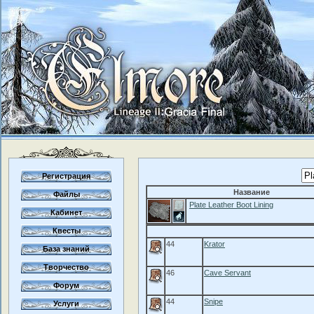
Регистрация
Название
Файлы
Plate Leather Boot Lining
Кабинет
Квесты
44
Krator
База знаний
Творчество
46
Cave Servant
Форум
44
Snipe
Услуги