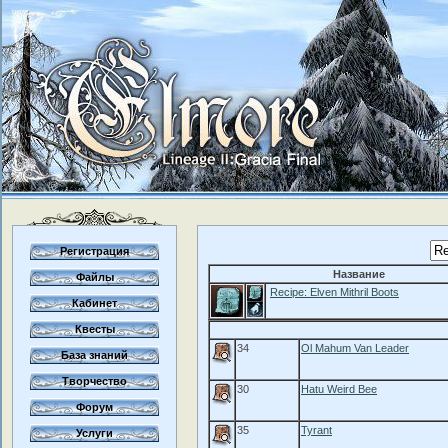
Регистрация
Название
Файлы
Recipe: Elven Mithril Boots
Кабинет
Квесты
34
Ol Mahum Van Leader
База знаний
Творчество
30
Hatu Weird Bee
Форум
35
Tyrant
Услуги