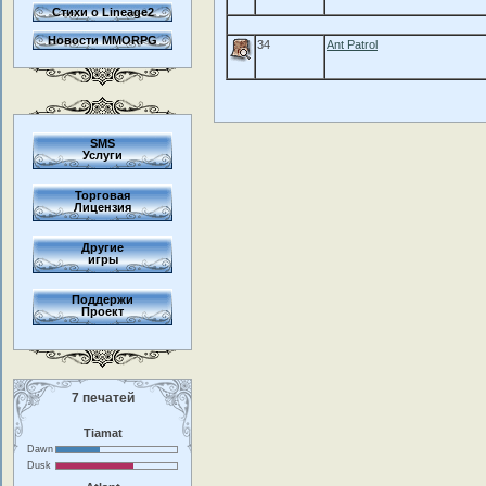
Стихи о Lineage2
Новости MMORPG
34
Ant Patrol
SMS
Услуги
Торговая
Лицензия
Другие
игры
Поддержи
Проект
7 печатей
Tiamat
Dawn
Dusk