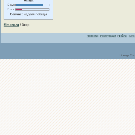
Atlant
Dawn
Dusk
Сейчас:
неделя победы
Elmore.ru
/ Drop
Новости
|
Регистрация
|
Файлы
|
Каби
Lineage 2 i