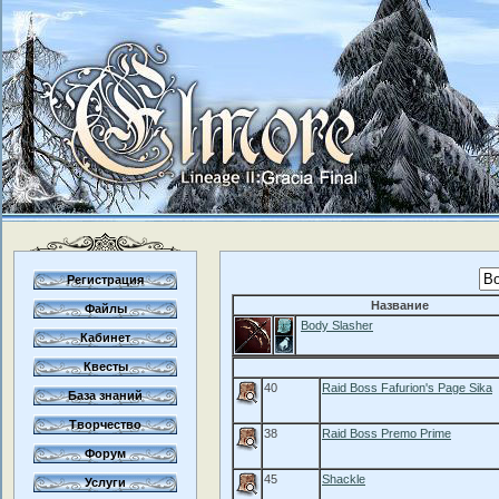
Регистрация
Название
Файлы
Body Slasher
Кабинет
Квесты
40
Raid Boss Fafurion's Page Sika
База знаний
Творчество
38
Raid Boss Premo Prime
Форум
45
Shackle
Услуги