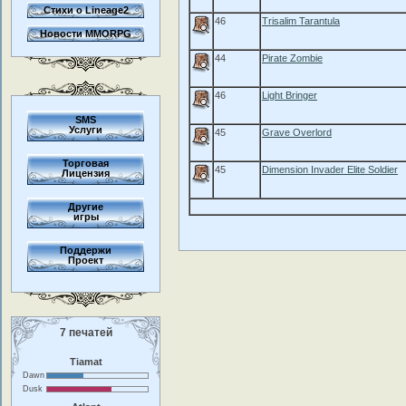
Стихи о Lineage2
46
Trisalim Tarantula
Новости MMORPG
44
Pirate Zombie
46
Light Bringer
SMS
Услуги
45
Grave Overlord
Торговая
45
Dimension Invader Elite Soldier
Лицензия
Другие
игры
Поддержи
Проект
7 печатей
Tiamat
Dawn
Dusk