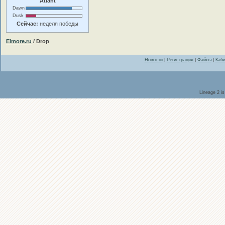
Atlant
Dawn
Dusk
Сейчас:
неделя победы
Elmore.ru
/ Drop
Новости
|
Регистрация
|
Файлы
|
Каби
Lineage 2 i