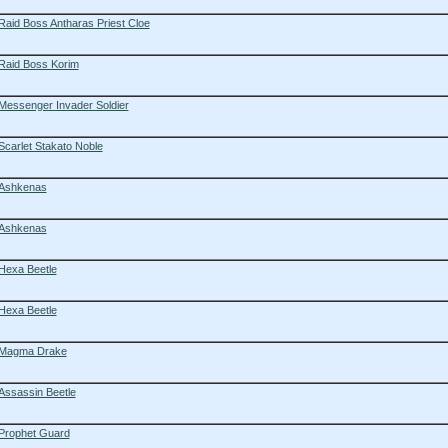
Raid Boss Antharas Priest Cloe
Raid Boss Korim
Messenger Invader Soldier
Scarlet Stakato Noble
Ashkenas
Ashkenas
Hexa Beetle
Hexa Beetle
Magma Drake
Assassin Beetle
Prophet Guard