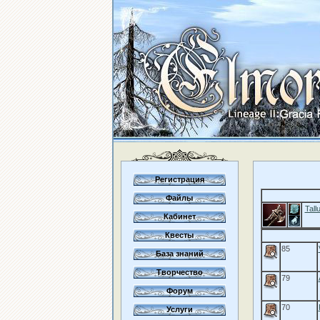
Регистрация
Файлы
Tall
Кабинет
Квесты
85
База знаний
Творчество
79
Форум
70
Услуги