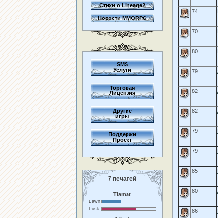
Стихи о Lineage2
74
Новости MMORPG
70
80
SMS
Услуги
79
Торговая
82
Лицензия
Другие
82
игры
79
Поддержи
Проект
79
85
7 печатей
80
Tiamat
Dawn
Dusk
86