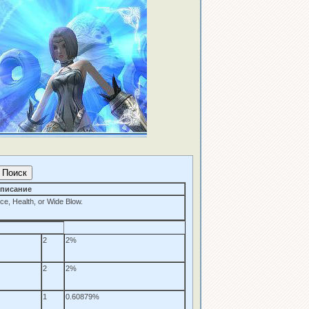
писание
ce, Health, or Wide Blow.
2
2%
2
2%
1
0.60879%