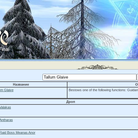
Название
О
um Glaive
Bestows one of the following functions: Guidan
Дроп
Valakas
Antharas
Raid Boss Meanas Anor