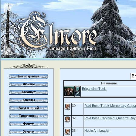
Регистрация
Название
Файлы
Brigandine Tunic
Кабинет
Квесты
30
Raid Boss Turek Mercenary Capta
База знаний
Творчество
32
Raid Boss Captain of Queen's Roy
Форум
38
Noble Ant Leader
Услуги