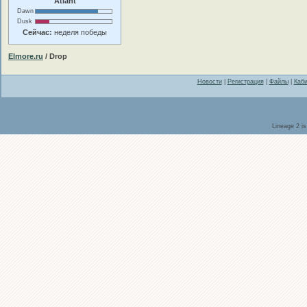
Atlant
Dawn
Dusk
Сейчас:
неделя победы
Elmore.ru
/ Drop
Новости
|
Регистрация
|
Файлы
|
Каби
Lineage 2 i