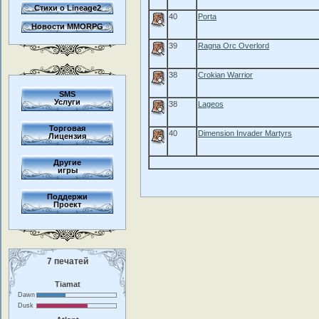
Стихи о Lineage2
40
Porta
Новости MMORPG
39
Ragna Orc Overlord
38
Crokian Warrior
SMS
Услуги
38
Lageos
Торговая
40
Dimension Invader Martyrs
Лицензия
Другие
игры
Поддержи
Проект
7 печатей
Tiamat
Dawn
Dusk