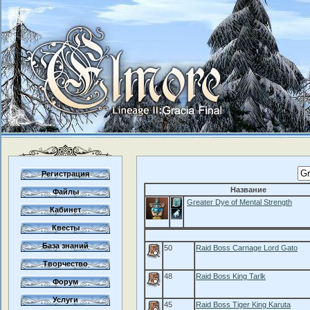
Регистрация
Название
Файлы
Greater Dye of Mental Strength
Кабинет
Квесты
База знаний
50
Raid Boss Carnage Lord Gato
Творчество
48
Raid Boss King Tarlk
Форум
Услуги
45
Raid Boss Tiger King Karuta