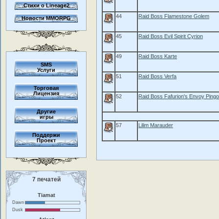
Стихи о Lineage2
44
Raid Boss Flamestone Golem
Новости MMORPG
45
Raid Boss Evil Spirit Cyrion
49
Raid Boss Karte
SMS
Услуги
51
Raid Boss Verfa
Торговая
Лицензия
52
Raid Boss Fafurion's Envoy Pingo
Другие
игры
57
Lilim Marauder
Поддержи
Проект
7 печатей
Tiamat
Dawn
Dusk