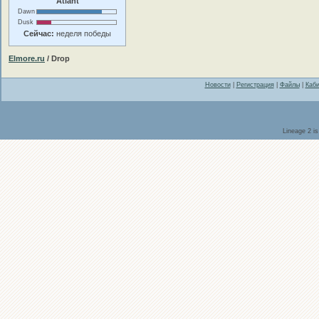
Atlant
Dawn
Dusk
Сейчас:
неделя победы
Elmore.ru
/ Drop
Новости
|
Регистрация
|
Файлы
|
Каби
Lineage 2 i