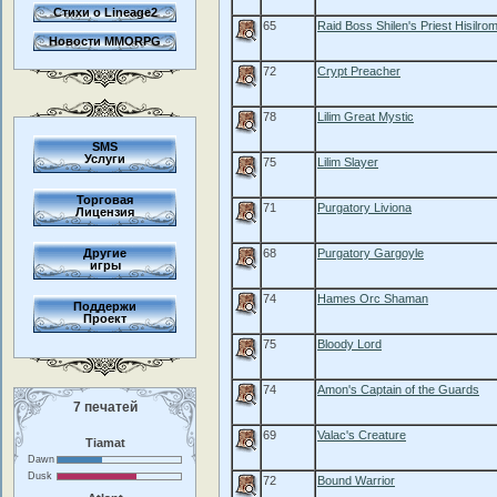
Стихи о Lineage2
65
Raid Boss Shilen's Priest Hisilro
Новости MMORPG
72
Crypt Preacher
78
Lilim Great Mystic
SMS
Услуги
75
Lilim Slayer
Торговая
71
Purgatory Liviona
Лицензия
Другие
68
Purgatory Gargoyle
игры
74
Hames Orc Shaman
Поддержи
Проект
75
Bloody Lord
74
Amon's Captain of the Guards
7 печатей
69
Valac's Creature
Tiamat
Dawn
Dusk
72
Bound Warrior