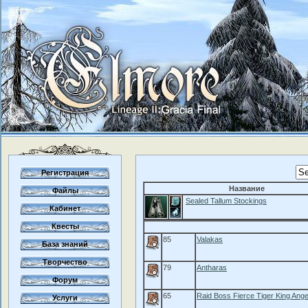
Регистрация
Название
Файлы
Sealed Tallum Stockings
Кабинет
Квесты
85
Valakas
База знаний
Творчество
79
Antharas
Форум
65
Raid Boss Fierce Tiger King Ange
Услуги