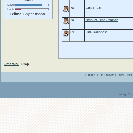
Atlant
Dawn
70
Dark Guard
Dusk
Сейчас:
неделя победы
70
Platinum Tribe Shaman
69
Limal Karinness
Elmore.ru
/ Drop
Новости
|
Регистрация
|
Файлы
|
Каби
Lineage 2 i