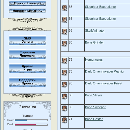
Стихи о Lineage2
65
Slaughter Executioner
Новости MMORPG
65
Slaughter Executioner
68
Skull Animator
SMS
Услуги
70
Bone Grinder
Торговая
Лицензия
73
Homunculus
Другие
игры
73
Dark Omen Invader Warrior
Поддержи
Проект
70
Dark Omen Invader Priest
68
Bone Slayer
7 печатей
69
Bone Sweeper
Tiamat
71
Bone Caster
Dawn
Dusk