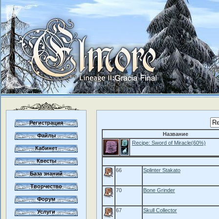
Регистрация
Название
Файлы
Recipe: Sword of Miracle(60%)
Кабинет
Квесты
66
Splinter Stakato
База знаний
Творчество
70
Bone Grinder
Форум
67
Skull Collector
Услуги