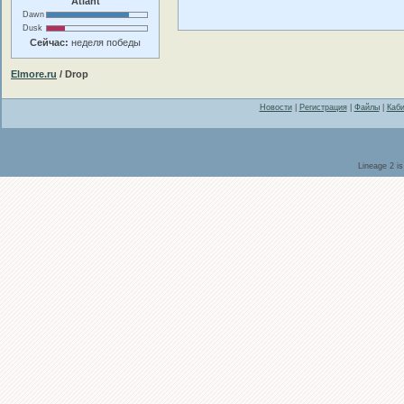
Atlant
Dawn
Dusk
Сейчас:
неделя победы
Elmore.ru
/ Drop
Новости
|
Регистрация
|
Файлы
|
Каби
Lineage 2 i