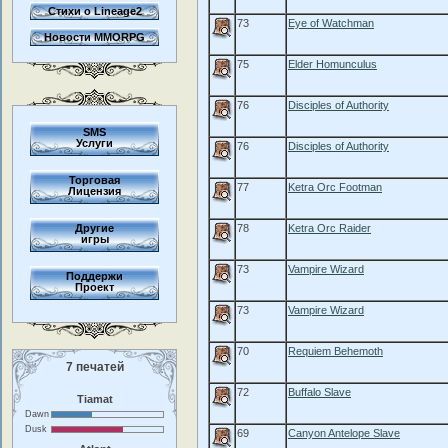
Стихи о Lineage2
73
Eye of Watchman
Новости MMORPG
75
Elder Homunculus
76
Disciples of Authority
SMS
Услуги
76
Disciples of Authority
Торговая
77
Ketra Orc Footman
Лицензия
Другие
78
Ketra Orc Raider
игры
73
Vampire Wizard
Поддержи
Проект
73
Vampire Wizard
70
Requiem Behemoth
7 печатей
72
Buffalo Slave
Tiamat
Dawn
Dusk
69
Canyon Antelope Slave