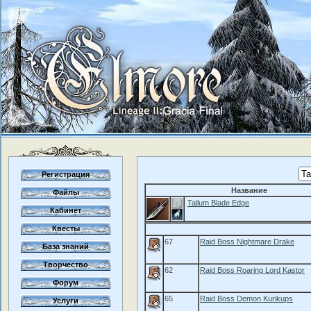
Регистрация
Название
Файлы
Tallum Blade Edge
Кабинет
Квесты
67
Raid Boss Nightmare Drake
База знаний
Творчество
62
Raid Boss Roaring Lord Kastor
Форум
65
Raid Boss Demon Kurikups
Услуги