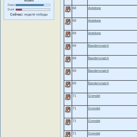
Atlant
Dawn
68
Antelope
Dusk
Сейчас:
неделя победы
68
Antelope
68
Antelope
69
Bandersnatch
69
Bandersnatch
69
Bandersnatch
69
Bandersnatch
71
Grendel
71
Grendel
71
Grendel
71
Grendel