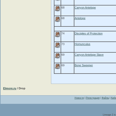
68
Canyon Antelope
68
Antelope
74
Disciples of Protection
73
Homunculus
69
Canyon Antelope Slave
69
Bone Sweeper
Elmore.ru
/ Drop
Новости
|
Регистрация
|
Файлы
|
Каби
Lineage 2 i