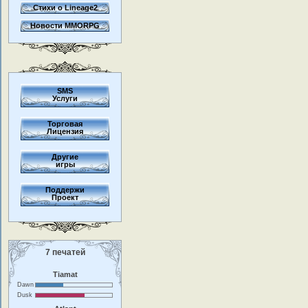
Стихи о Lineage2
Новости MMORPG
SMS
Услуги
Торговая
Лицензия
Другие
игры
Поддержи
Проект
7 печатей
Tiamat
Dawn
Dusk