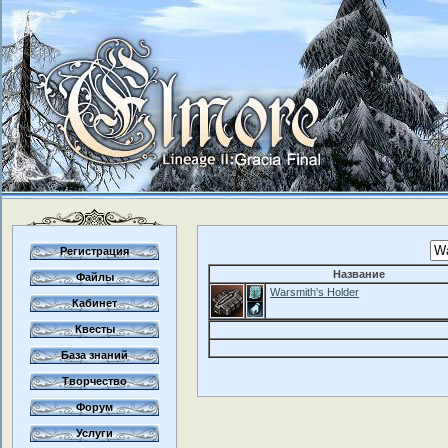
Регистрация
Название
Файлы
Warsmith's Holder
Кабинет
Квесты
База знаний
Творчество
Форум
Услуги