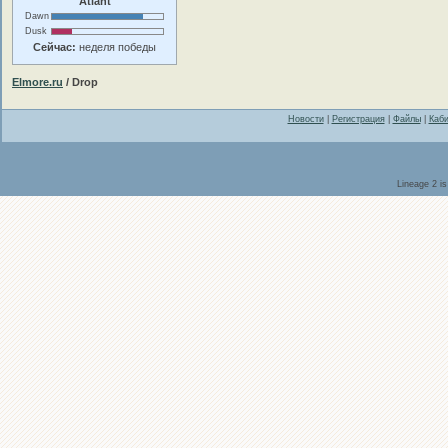
Atlant
Dawn
Dusk
Сейчас:
неделя победы
Elmore.ru
/ Drop
Новости
|
Регистрация
|
Файлы
|
Каби
Lineage 2 i