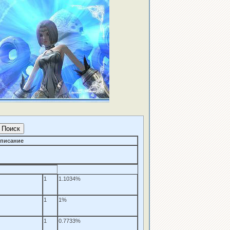
писание
1
1.1034%
1
1%
1
0.7733%