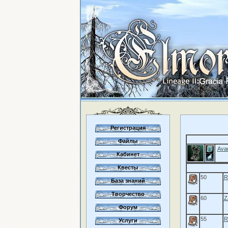
Регистрация
Файлы
Ava
Кабинет
Квесты
50
R
База знаний
Творчество
60
Z
Форум
55
R
Услуги