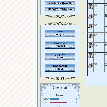
Стихи о Lineage2
55
R
Новости MMORPG
52
R
57
T
SMS
Услуги
57
T
Торговая
61
P
Лицензия
Другие
57
P
игры
56
Y
Поддержи
Проект
7 печатей
Tiamat
Dawn
Dusk