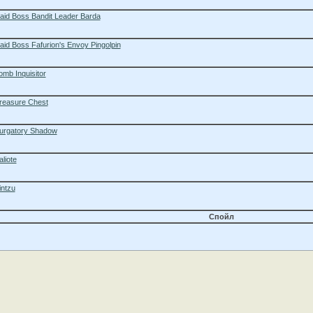
aid Boss Bandit Leader Barda
aid Boss Fafurion's Envoy Pingolpin
omb Inquisitor
reasure Chest
urgatory Shadow
aliote
intzu
Спойл