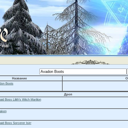
Название
О
don Boots
Дроп
aid Boss Lilith's Witch Marilion
aken
aid Boss Sorcerer Isirr