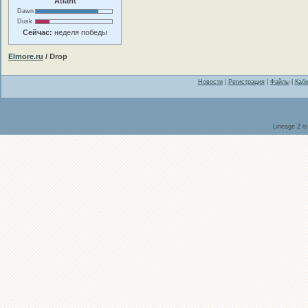
Atlant
Dawn
Dusk
Сейчас:
неделя победы
Elmore.ru
/ Drop
Новости
|
Регистрация
|
Файлы
|
Каби
Lineage 2 i