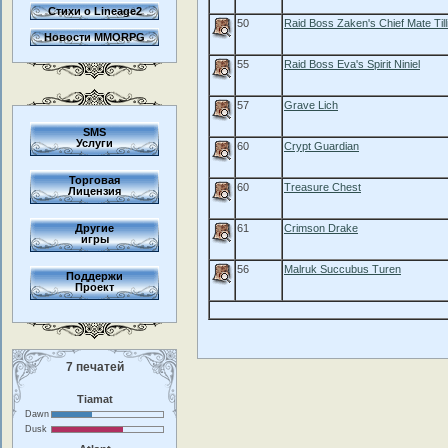
Стихи о Lineage2
50
Raid Boss Zaken's Chief Mate Till
Новости MMORPG
55
Raid Boss Eva's Spirit Niniel
57
Grave Lich
SMS
Услуги
60
Crypt Guardian
Торговая
60
Treasure Chest
Лицензия
Другие
61
Crimson Drake
игры
56
Malruk Succubus Turen
Поддержи
Проект
7 печатей
Tiamat
Dawn
Dusk