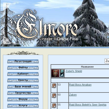
Регистрация
Название
Файлы
Zubei's Shield
Кабинет
Квесты
53
Raid Boss Atraiban
База знаний
Творчество
60
Zaken
Форум
55
Raid Boss Beleth's Seer Sephia
Услуги