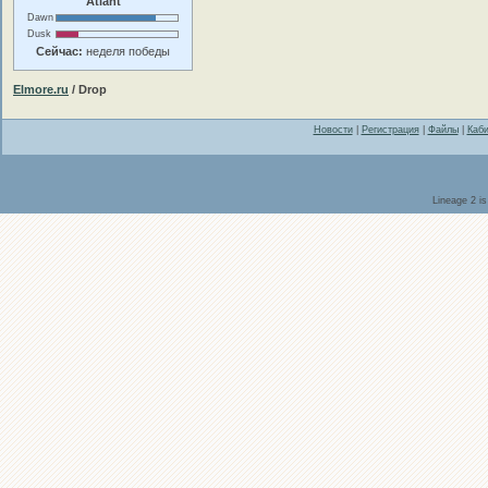
Atlant
Dawn
Dusk
Сейчас:
неделя победы
Elmore.ru
/ Drop
Новости
|
Регистрация
|
Файлы
|
Каби
Lineage 2 i