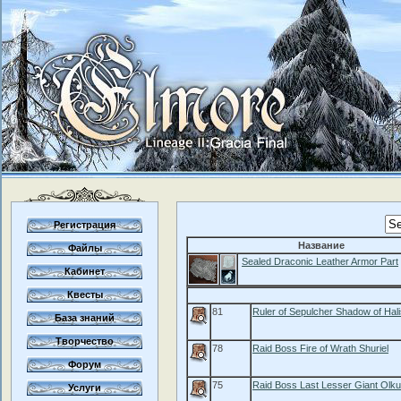
Регистрация
Название
Файлы
Sealed Draconic Leather Armor Part
Кабинет
Квесты
81
Ruler of Sepulcher Shadow of Hal
База знаний
Творчество
78
Raid Boss Fire of Wrath Shuriel
Форум
75
Raid Boss Last Lesser Giant Olku
Услуги