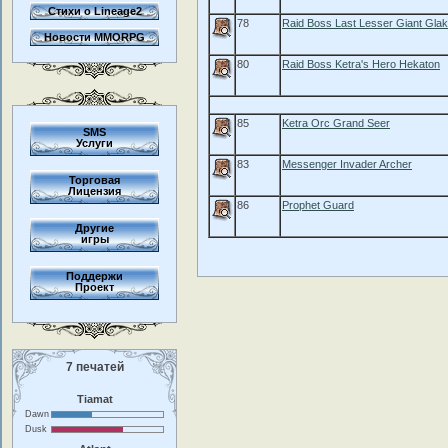
Стихи о Lineage2
78
Raid Boss Last Lesser Giant Glak
Новости MMORPG
80
Raid Boss Ketra's Hero Hekaton
85
Ketra Orc Grand Seer
SMS
Услуги
83
Messenger Invader Archer
Торговая
Лицензия
86
Prophet Guard
Другие
игры
Поддержи
Проект
7 печатей
Tiamat
Dawn
Dusk