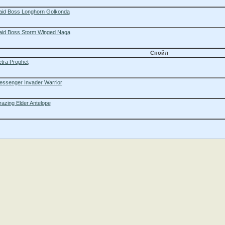
aid Boss Longhorn Golkonda
aid Boss Storm Winged Naga
Спойл
tra Prophet
essenger Invader Warrior
azing Elder Antelope