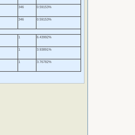
346
0.59153%
346
0.59153%
1
6.43992%
1
3.93891%
1
3.76782%