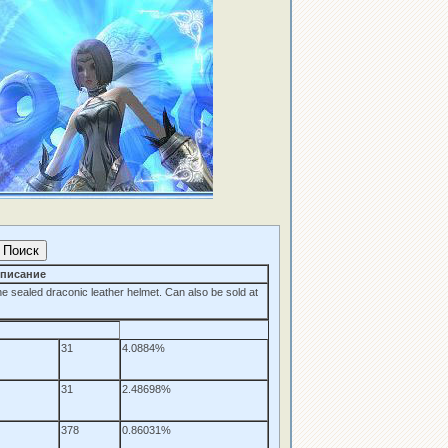
писание
e sealed draconic leather helmet. Can also be sold at
31
4.0884%
31
2.48698%
378
0.86031%