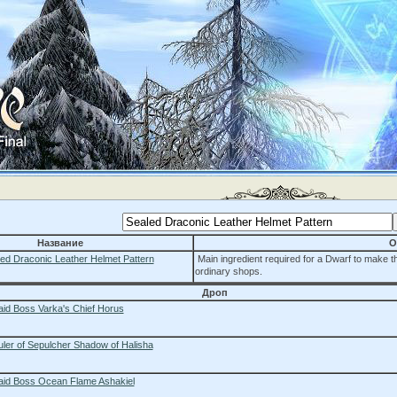
Название
О
ed Draconic Leather Helmet Pattern
Main ingredient required for a Dwarf to make th
ordinary shops.
Дроп
id Boss Varka's Chief Horus
ler of Sepulcher Shadow of Halisha
aid Boss Ocean Flame Ashakiel