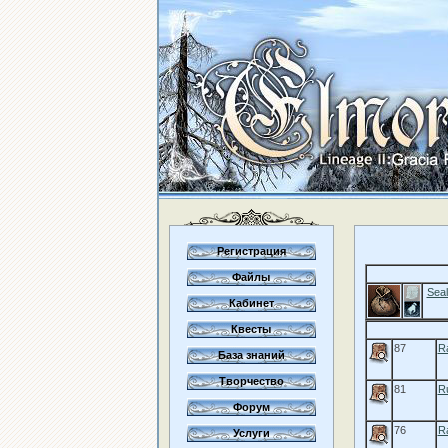
Регистрация
Файлы
Seal
Кабинет
Квесты
87
Ra
База знаний
Творчество
81
Ru
Форум
76
R
Услуги