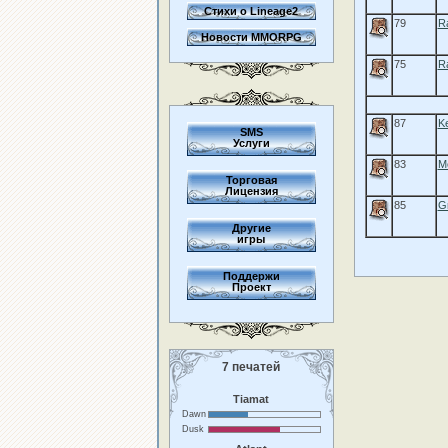
Стихи о Lineage2
79
R
Новости MMORPG
75
R
87
Ke
SMS
Услуги
83
M
Торговая
Лицензия
85
Gr
Другие
игры
Поддержи
Проект
7 печатей
Tiamat
Dawn
Dusk