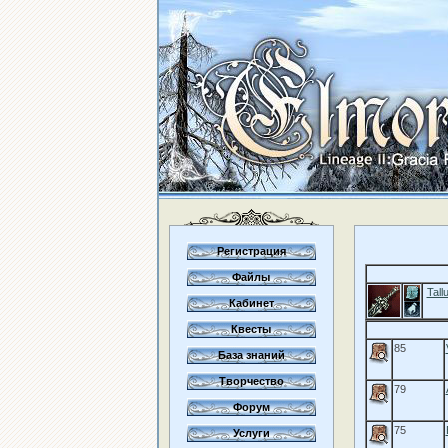
Регистрация
Файлы
Tall
Кабинет
Квесты
85
База знаний
Творчество
79
Форум
75
Услуги