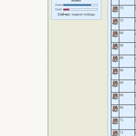
Atlant
Dawn
73
Dusk
Сейчас:
неделя победы
72
68
68
68
69
69
69
69
71
71