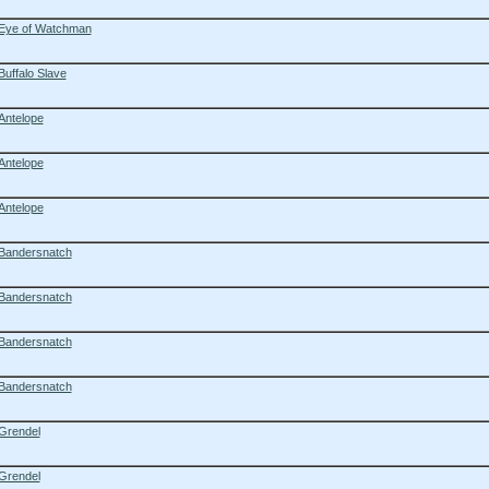
Eye of Watchman
Buffalo Slave
Antelope
Antelope
Antelope
Bandersnatch
Bandersnatch
Bandersnatch
Bandersnatch
Grendel
Grendel