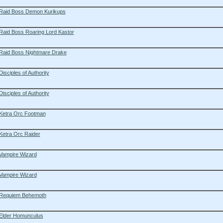
Raid Boss Demon Kurikups
Raid Boss Roaring Lord Kastor
Raid Boss Nightmare Drake
Disciples of Authority
Disciples of Authority
Ketra Orc Footman
Ketra Orc Raider
Vampire Wizard
Vampire Wizard
Requiem Behemoth
Elder Homunculus