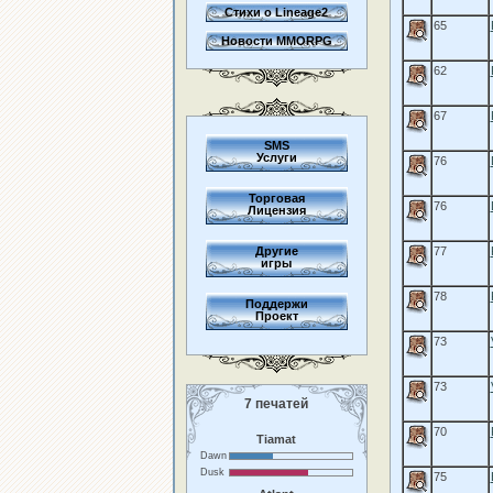
Стихи о Lineage2
65
Новости MMORPG
62
67
SMS
Услуги
76
Торговая
76
Лицензия
Другие
77
игры
78
Поддержи
Проект
73
73
7 печатей
70
Tiamat
Dawn
Dusk
75