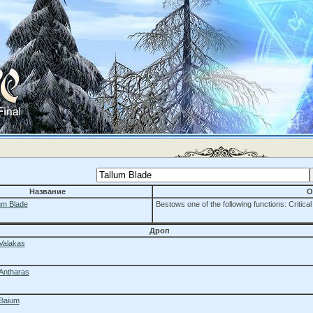
Название
О
um Blade
Bestows one of the following functions: Critica
Дроп
Valakas
Antharas
Baium