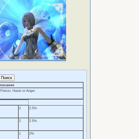
писание
l Poison, Haste or Anger.
2
2.5%
2
2.5%
1
2%