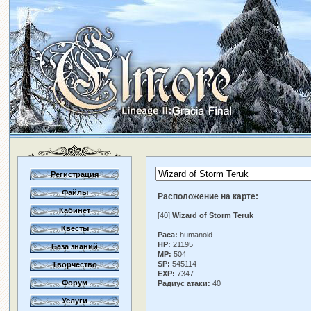
Регистрация
Файлы
Расположение на карте:
Кабинет
[40]
Wizard of Storm Teruk
Квесты
Раса:
humanoid
HP:
21195
База знаний
MP:
504
SP:
545114
Творчество
EXP:
7347
Форум
Радиус атаки:
40
Услуги