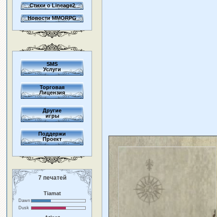
Стихи о Lineage2
Новости MMORPG
SMS
Услуги
Торговая
Лицензия
Другие
игры
Поддержи
Проект
7 печатей
Tiamat
Dawn
Dusk