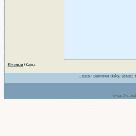
Elmore.ru
/ Карта
Новости
|
Регистрация
|
Файлы
|
Кабинет
|
Lineage 2 is a tr