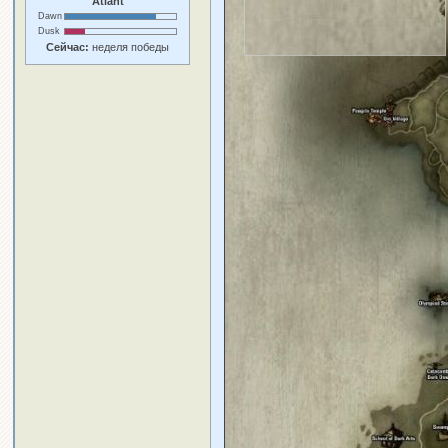
Atlant
Dawn
Dusk
Сейчас:
неделя победы