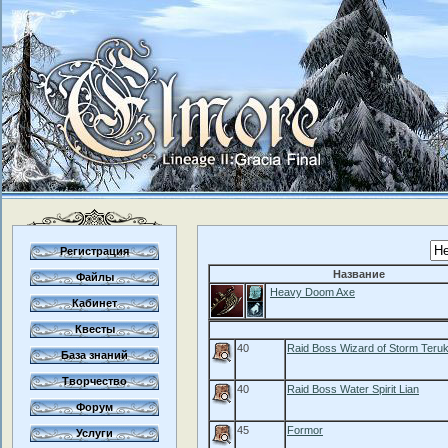
Регистрация
Название
Файлы
Heavy Doom Axe
Кабинет
Квесты
40
Raid Boss Wizard of Storm Teru
База знаний
Творчество
40
Raid Boss Water Spirit Lian
Форум
45
Formor
Услуги