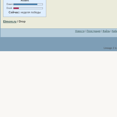
Atlant
Dawn
Dusk
Сейчас:
неделя победы
Elmore.ru
/ Drop
Новости
|
Регистрация
|
Файлы
|
Каби
Lineage 2 i