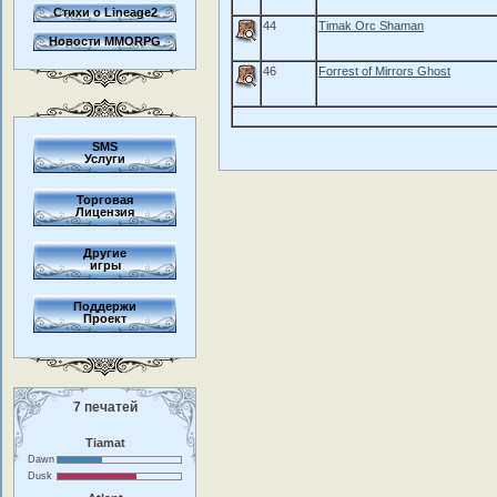
Стихи о Lineage2
44
Timak Orc Shaman
Новости MMORPG
46
Forrest of Mirrors Ghost
SMS
Услуги
Торговая
Лицензия
Другие
игры
Поддержи
Проект
7 печатей
Tiamat
Dawn
Dusk