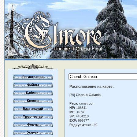
Регистрация
Файлы
Расположение на карте:
Кабинет
[79]
Cherub Galaxia
Квесты
Раса:
construct
HP:
106811
База знаний
MP:
1674
SP:
4434210
Творчество
EXP:
999977
Форум
Радиус атаки:
40
Услуги