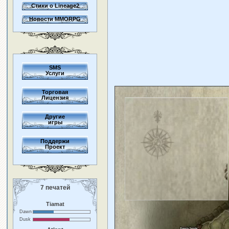
Стихи о Lineage2
Новости MMORPG
SMS
Услуги
Торговая
Лицензия
Другие
игры
Поддержи
Проект
7 печатей
Tiamat
Dawn
Dusk