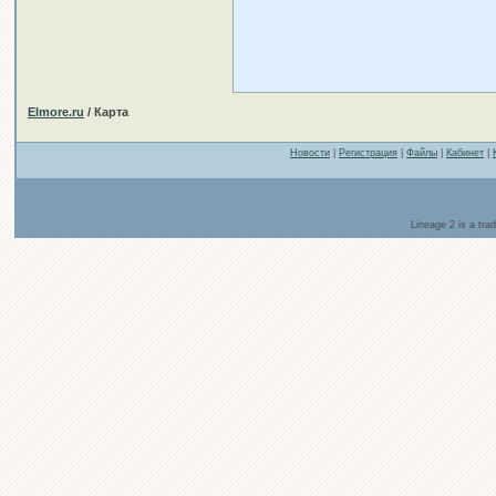
Elmore.ru
/ Карта
Новости
|
Регистрация
|
Файлы
|
Кабинет
|
Lineage 2 is a tr