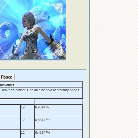
писание
 Heaven's divider. Can also be sold at ordinary shops.
12
6.43147%
12
6.43147%
12
6.43147%