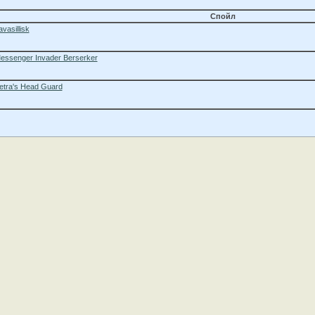
Спойл
avasillisk
essenger Invader Berserker
etra's Head Guard