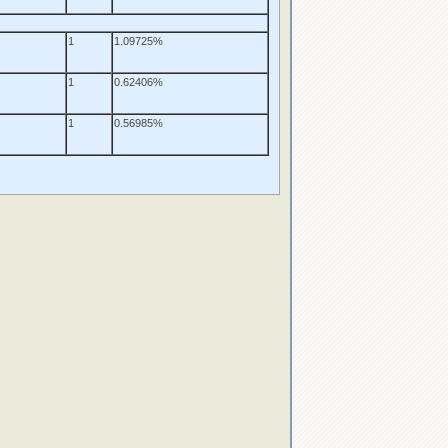
1
1.09725%
1
0.62406%
1
0.56985%