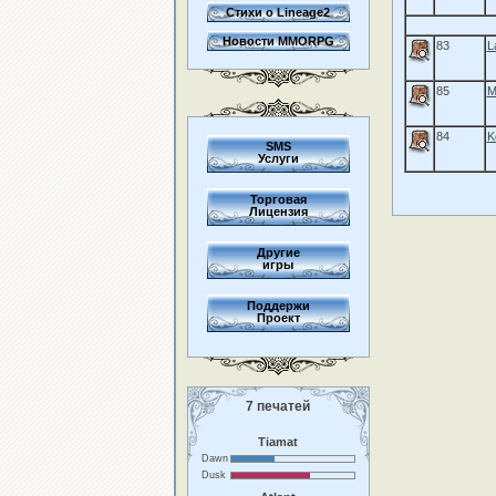
Стихи о Lineage2
Новости MMORPG
83
L
85
M
84
K
SMS
Услуги
Торговая
Лицензия
Другие
игры
Поддержи
Проект
7 печатей
Tiamat
Dawn
Dusk