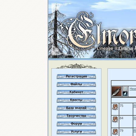
Регистрация
Файлы
Hea
Кабинет
Квесты
75
R
База знаний
Творчество
84
R
Форум
79
R
Услуги