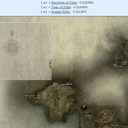
1 шт. ×
Stockings of Zubei
- 0.02638%
1 шт. ×
Tunic of Zubei
- 0.01646%
1 шт. ×
Avadon Robe
- 0.01126%