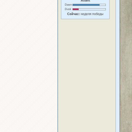
Atlant
Dawn
Dusk
Сейчас:
неделя победы