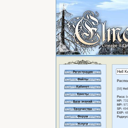
Регистрация
Файлы
Распо
Кабинет
[58]
Hel
Квесты
Раса:
b
HP:
73
База знаний
MP:
97
SP:
494
Творчество
EXP:
48
Форум
Радиус
Услуги