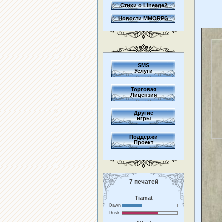
Стихи о Lineage2
Новости MMORPG
SMS
Услуги
Торговая
Лицензия
Другие
игры
Поддержи
Проект
7 печатей
Tiamat
Dawn
Dusk