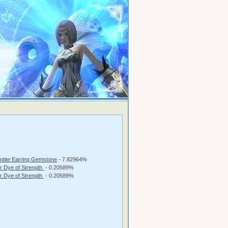
tite Earring Gemstone
- 7.82964%
r Dye of Strength
- 0.20589%
r Dye of Strength
- 0.20589%