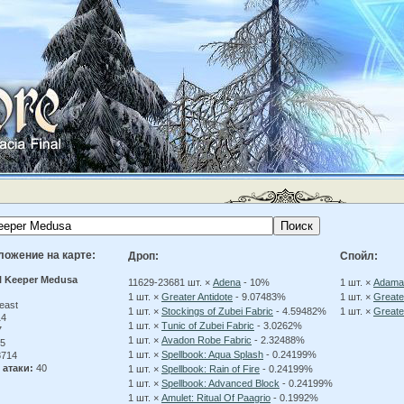
ложение на карте:
Дроп:
Спойл:
l Keeper Medusa
11629-23681 шт. ×
Adena
- 10%
1 шт. ×
Adaman
1 шт. ×
Greater Antidote
- 9.07483%
1 шт. ×
Greate
east
1 шт. ×
Stockings of Zubei Fabric
- 4.59482%
1 шт. ×
Greate
14
1 шт. ×
Tunic of Zubei Fabric
- 3.0262%
7
1 шт. ×
Avadon Robe Fabric
- 2.32488%
5
1 шт. ×
Spellbook: Aqua Splash
- 0.24199%
714
 атаки:
40
1 шт. ×
Spellbook: Rain of Fire
- 0.24199%
1 шт. ×
Spellbook: Advanced Block
- 0.24199%
1 шт. ×
Amulet: Ritual Of Paagrio
- 0.1992%