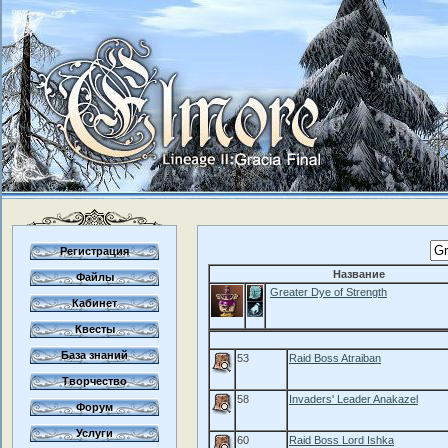
Регистрация
Название
Файлы
Greater Dye of Strength
Кабинет
Квесты
База знаний
53
Raid Boss Atraiban
Творчество
58
Invaders' Leader Anakazel
Форум
Услуги
60
Raid Boss Lord Ishka