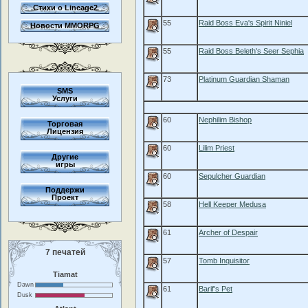
Стихи о Lineage2
55
Raid Boss Eva's Spirit Niniel
Новости MMORPG
55
Raid Boss Beleth's Seer Sephia
73
Platinum Guardian Shaman
SMS
Услуги
60
Nephilim Bishop
Торговая
Лицензия
60
Lilim Priest
Другие
игры
60
Sepulcher Guardian
Поддержи
Проект
58
Hell Keeper Medusa
61
Archer of Despair
7 печатей
57
Tomb Inquisitor
Tiamat
Dawn
61
Barif's Pet
Dusk