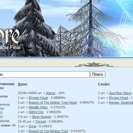
ложение
Дроп:
Спойл:
те:
31540-64600 шт. ×
Adena
- 10%
1 шт. ×
Soul Bow Stave
huras
1 шт. ×
Elysian Head
- 4.98899%
1 шт. ×
Elysian Head
- 
1 шт. ×
Branch of The Mother Tree Head
- 4.98407%
1 шт. ×
Recipe: Soulsh
emonic
1 шт. ×
Metallic Fiber
- 4.27021%
59
1 шт. ×
Mithril Ore
- 2.98915%
43
2-6 шт. ×
Silver Nugget
- 1.49457%
57
00048
15-45 шт. ×
Thread
- 0.99638%
 атаки:
40
1 шт. ×
Enria
- 0.2491%
1 шт. ×
Branch of The Mother Tree
- 0.01347%