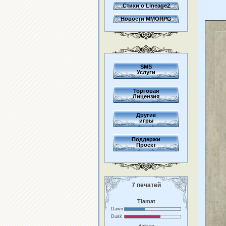
Стихи о Lineage2
Новости MMORPG
SMS
Услуги
Торговая
Лицензия
Другие
игры
Поддержи
Проект
7 печатей
Tiamat
Dawn
Dusk