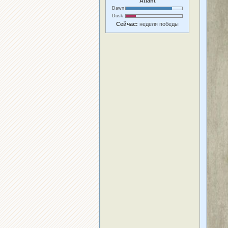
Atlant
Dawn
Dusk
Сейчас:
неделя победы