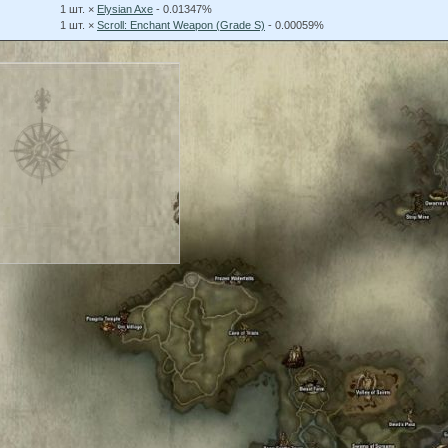
1 шт. ×
Elysian Axe
- 0.01347%
1 шт. ×
Scroll: Enchant Weapon (Grade S)
- 0.00059%