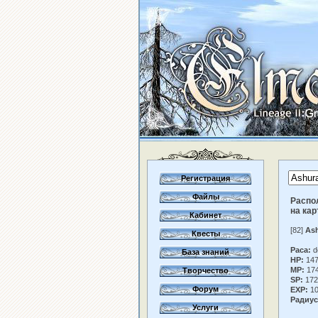
Регистрация
Файлы
Распо
на кар
Кабинет
[82]
As
Квесты
Раса:
d
База знаний
HP:
147
MP:
17
Творчество
SP:
172
Форум
EXP:
10
Радиус
Услуги