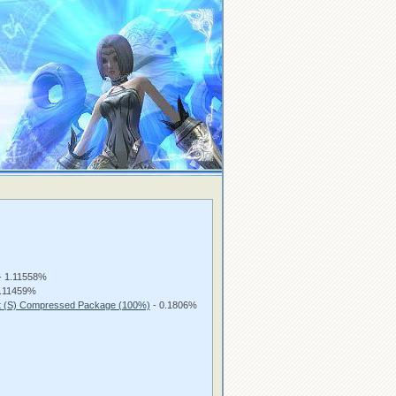
- 1.11558%
1.11459%
ot (S) Compressed Package (100%)
- 0.1806%