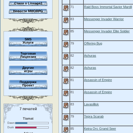
Стихи о Lineage2
71
Raid Boss Immortal Savior Mardil
Новости MMORPG
83
Messenger Invader Warrior
85
Messenger Invader Elite Soldier
SMS
Услуги
79
Offering Bug
Торговая
82
Ashuras
Лицензия
Другие
82
Ashuras
игры
81
Assassin of Empire
Поддержи
Проект
81
Assassin of Empire
83
Lavasillisk
7 печатей
79
Tepra Scarab
Tiamat
Dawn
Dusk
85
Ketra Orc Grand Seer