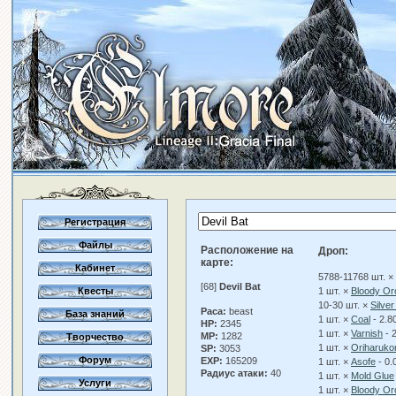
Регистрация
Файлы
Расположение на
Дроп:
карте:
Кабинет
5788-11768 шт. ×
[68]
Devil Bat
Квесты
1 шт. ×
Bloody Or
10-30 шт. ×
Silver
Раса:
beast
База знаний
1 шт. ×
Coal
- 2.
HP:
2345
1 шт. ×
Varnish
- 
MP:
1282
Творчество
1 шт. ×
Oriharuko
SP:
3053
Форум
EXP:
165209
1 шт. ×
Asofe
- 0
Радиус атаки:
40
1 шт. ×
Mold Glue
Услуги
1 шт. ×
Bloody Or