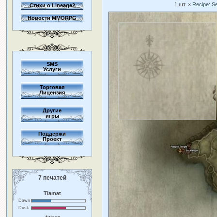
1 шт. ×
Recipe: S
Стихи о Lineage2
Новости MMORPG
SMS
Услуги
Торговая
Лицензия
Другие
игры
Поддержи
Проект
7 печатей
Tiamat
Dawn
Dusk