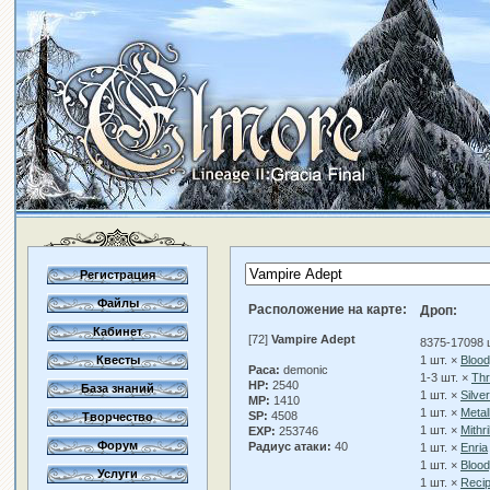
Регистрация
Файлы
Расположение на карте:
Дроп:
Кабинет
[72]
Vampire Adept
8375-17098 
Квесты
1 шт. ×
Bloo
Раса:
demonic
1-3 шт. ×
Th
HP:
2540
База знаний
1 шт. ×
Silve
MP:
1410
1 шт. ×
Metal
SP:
4508
Творчество
1 шт. ×
Mithr
EXP:
253746
Форум
Радиус атаки:
40
1 шт. ×
Enria
1 шт. ×
Blood
Услуги
1 шт. ×
Recip