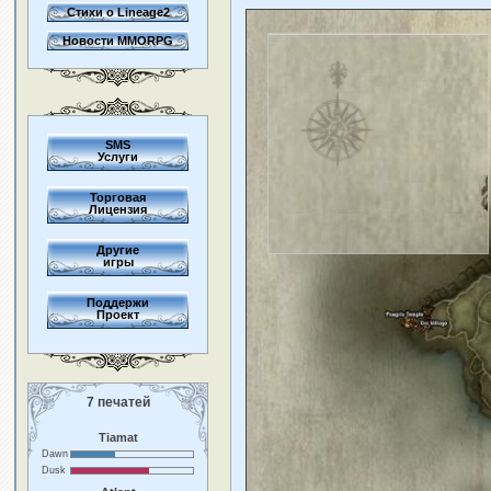
Стихи о Lineage2
Новости MMORPG
SMS
Услуги
Торговая
Лицензия
Другие
игры
Поддержи
Проект
7 печатей
Tiamat
Dawn
Dusk