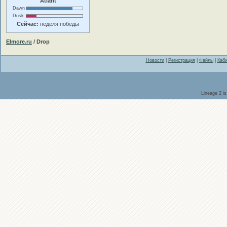
Atlant
Dawn
Dusk
Сейчас:
неделя победы
Elmore.ru
/ Drop
Новости
|
Регистрация
|
Файлы
|
Каби
Lineage 2 i