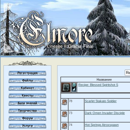
Регистрация
Название
Файлы
Recipe: Blessed Spiritshot S
Кабинет
Квесты
78
Scarlet Stakato Soldier
База знаний
Творчество
73
Dark Omen Invader Disciple
Форум
74
Hot Springs Atroxspawn
Услуги