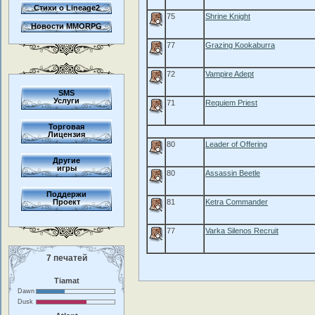
Стихи о Lineage2
75
Shrine Knight
Новости MMORPG
77
Grazing Kookaburra
72
Vampire Adept
SMS
Услуги
71
Requiem Priest
Торговая
Лицензия
80
Leader of Offering
Другие
игры
80
Assassin Beetle
Поддержи
Проект
81
Ketra Commander
77
Varka Silenos Recruit
7 печатей
Tiamat
Dawn
Dusk