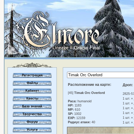
Регистрация
Файлы
Расположение на карте:
Дроп:
Кабинет
[45]
Timak Orc Overlord
2825-5
Квесты
1 шт. ×
Раса:
humanoid
1 шт. ×
HP:
1183
База знаний
1 шт. ×
MP:
610
1 шт. ×
SP:
1002
Творчество
1 шт. ×
EXP:
12159
Форум
Радиус атаки:
40
1 шт. ×
Услуги