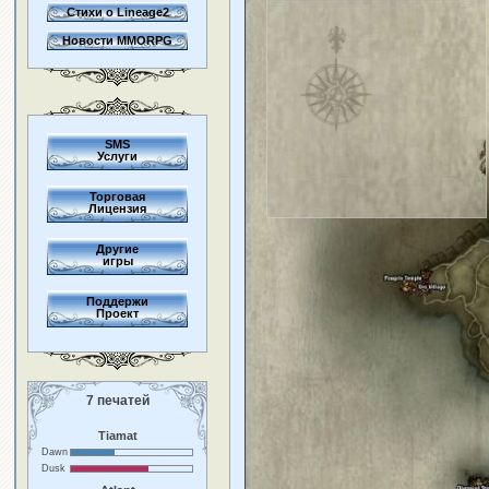
Стихи о Lineage2
Новости MMORPG
SMS
Услуги
Торговая
Лицензия
Другие
игры
Поддержи
Проект
7 печатей
Tiamat
Dawn
Dusk