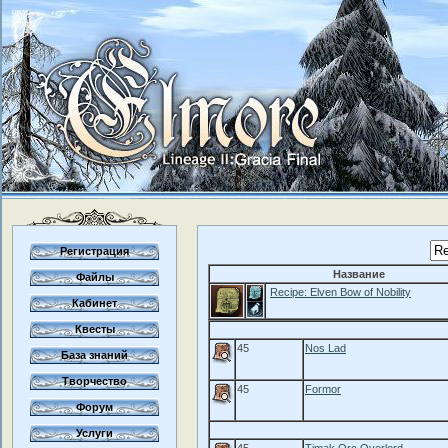
Регистрация
Название
Файлы
Recipe: Elven Bow of Nobility
Кабинет
Квесты
45
Nos Lad
База знаний
Творчество
45
Formor
Форум
Услуги