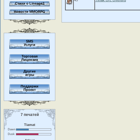
45
Timak Orc Overlord
Стихи о Lineage2
Новости MMORPG
SMS
Услуги
Торговая
Лицензия
Другие
игры
Поддержи
Проект
7 печатей
Tiamat
Dawn
Dusk