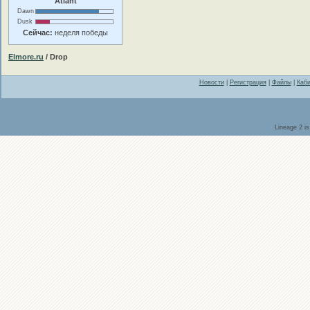
Atlant
Dawn
Dusk
Сейчас:
неделя победы
Elmore.ru
/ Drop
Новости
|
Регистрация
|
Файлы
|
Каби
Lineage 2 i