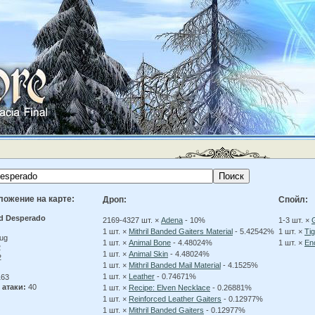
ложение на карте:
Дроп:
Спойл:
d Desperado
2169-4327 шт. ×
Adena
- 10%
1-3 шт. ×
G
1 шт. ×
Mithril Banded Gaiters Material
- 5.42542%
1 шт. ×
Tig
ug
1 шт. ×
Animal Bone
- 4.48024%
1 шт. ×
En
2
1 шт. ×
Animal Skin
- 4.48024%
2
1 шт. ×
Mithril Banded Mail Material
- 4.1525%
1 шт. ×
Leather
- 0.74671%
63
 атаки:
40
1 шт. ×
Recipe: Elven Necklace
- 0.26881%
1 шт. ×
Reinforced Leather Gaiters
- 0.12977%
1 шт. ×
Mithril Banded Gaiters
- 0.12977%