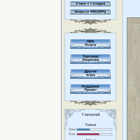
Стихи о Lineage2
Новости MMORPG
SMS
Услуги
Торговая
Лицензия
Другие
игры
Поддержи
Проект
7 печатей
Tiamat
Dawn
Dusk