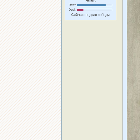
Atlant
Dawn
Dusk
Сейчас:
неделя победы