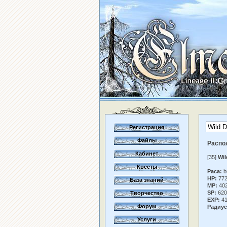
Регистрация
Файлы
Распо
Кабинет
[35]
Wil
Квесты
Раса:
b
HP:
77
База знаний
MP:
40
SP:
620
Творчество
EXP:
41
Форум
Радиус
Услуги