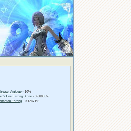
reater Antidote
- 10%
er's Eye Earring Stone
- 3.66855%
chanted Earring
- 0.12471%