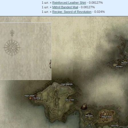
1 шт. ×
Reinforced Leather Shirt
- 0.08127%
1 шт. ×
Mithril Banded Mail
- 0.08127%
1 шт. ×
Recipe: Sword of Revolution
- 0.024%