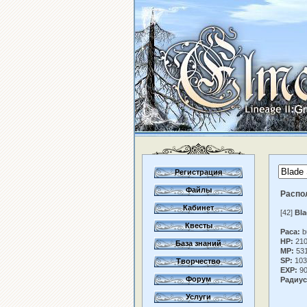
Регистрация
Файлы
Распо
Кабинет
[42]
Bla
Квесты
Раса:
b
HP:
21
База знаний
MP:
53
SP:
103
Творчество
EXP:
90
Форум
Радиус
Услуги