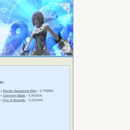
йл:
 ×
Recipe: Aquastone Ring
- 3.77589%
 ×
Claymore Blade
- 0.34191%
 ×
Dye of Strength
- 0.22224%