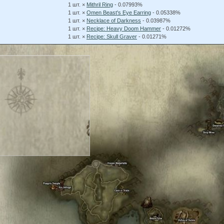
1 шт. ×
Mithril Ring
- 0.07993%
1 шт. ×
Omen Beast's Eye Earring
- 0.05338%
1 шт. ×
Necklace of Darkness
- 0.03987%
1 шт. ×
Recipe: Heavy Doom Hammer
- 0.01272%
1 шт. ×
Recipe: Skull Graver
- 0.01271%