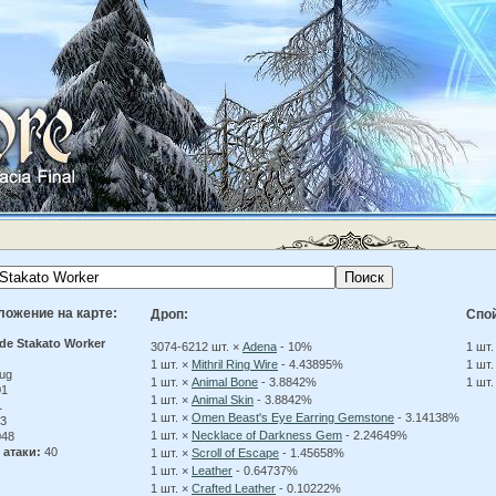
ложение на карте:
Дроп:
Спо
de Stakato Worker
3074-6212 шт. ×
Adena
- 10%
1 шт.
1 шт. ×
Mithril Ring Wire
- 4.43895%
1 шт.
ug
1 шт. ×
Animal Bone
- 3.8842%
1 шт.
01
1 шт. ×
Animal Skin
- 3.8842%
1
1 шт. ×
Omen Beast's Eye Earring Gemstone
- 3.14138%
3
1 шт. ×
Necklace of Darkness Gem
- 2.24649%
48
 атаки:
40
1 шт. ×
Scroll of Escape
- 1.45658%
1 шт. ×
Leather
- 0.64737%
1 шт. ×
Crafted Leather
- 0.10222%