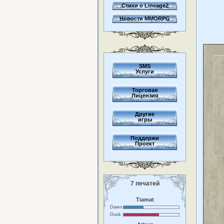
Стихи о Lineage2
Новости MMORPG
SMS
Услуги
Торговая
Лицензия
Другие
игры
Поддержи
Проект
7 печатей
Tiamat
Dawn
Dusk