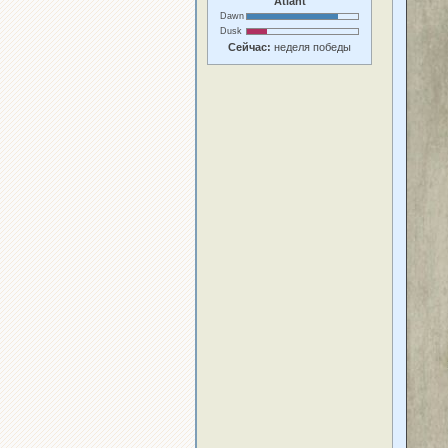
Atlant
Dawn
Dusk
Сейчас:
неделя победы