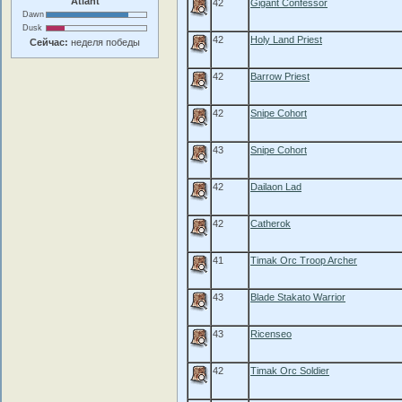
Atlant
42
Gigant Confessor
Dawn
Dusk
42
Holy Land Priest
Сейчас:
неделя победы
42
Barrow Priest
42
Snipe Cohort
43
Snipe Cohort
42
Dailaon Lad
42
Catherok
41
Timak Orc Troop Archer
43
Blade Stakato Warrior
43
Ricenseo
42
Timak Orc Soldier