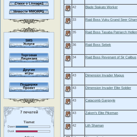
Стихи о Lineage2
42
Blade Stakato Worker
Новости MMORPG
33
Raid Boss Vuku Grand Seer Gha
35
Raid Boss Tasaba Patriarch Helle
SMS
Услуги
36
Raid Boss Sebek
Торговая
34
Raid Boss Revenant of Sir Calibus
Лицензия
Другие
игры
43
Dimension Invader Magus
Поддержи
Проект
43
Dimension Invader Elite Soldier
43
Catacomb Gargoyle
7 печатей
43
Zaken's Elite Pikeman
Tiamat
42
Lith Shaman
Dawn
Dusk