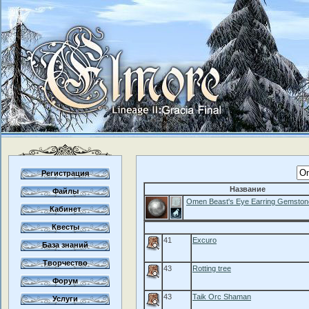
Регистрация
Название
Файлы
Omen Beast's Eye Earring Gemston
Кабинет
Квесты
41
Excuro
База знаний
Творчество
43
Rotting tree
Форум
43
Taik Orc Shaman
Услуги