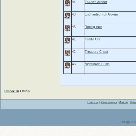
44
Zaken's Archer
43
Enchanted Iron Golem
43
Rotting tree
41
Tamlin Orc
42
Treasure Chest
43
Nightmare Guide
Elmore.ru
/ Drop
Новости
|
Регистрация
|
Файлы
|
Каби
Lineage 2 i