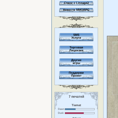
Стихи о Lineage2
Новости MMORPG
SMS
Услуги
Торговая
Лицензия
Другие
игры
Поддержи
Проект
7 печатей
Tiamat
Dawn
Dusk