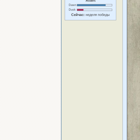
Atlant
Dawn
Dusk
Сейчас:
неделя победы