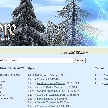
ложение на карте:
Дроп:
Спойл:
st of the Tower
9448-19210 шт. ×
Adena
- 10%
1 шт. ×
Ava
1 шт. ×
Thread
- 7.64039%
1 шт. ×
Ada
ndead
1 шт. ×
Avadon Gaiters Material
- 3.01933%
1 шт. ×
Rec
99
1 шт. ×
Zubei's Gaiter Material
- 3.01933%
36
1 шт. ×
Avadon Breastplate Part
- 1.95368%
6
1 шт. ×
Zubei's Breastplate Part
- 1.95368%
262
 атаки:
40
1 шт. ×
Silver Nugget
- 1.52808%
1 шт. ×
Metallic Thread
- 0.38202%
1 шт. ×
Compound Braid
- 0.25468%