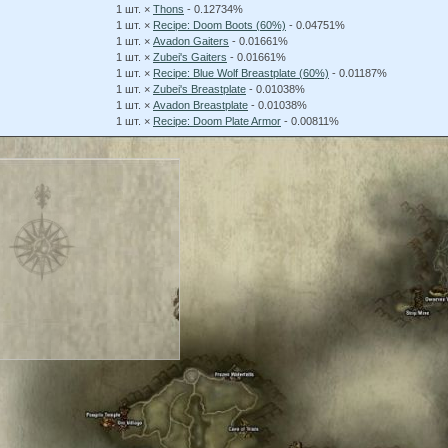
1 шт. ×
Thons
- 0.12734%
1 шт. ×
Recipe: Doom Boots (60%)
- 0.04751%
1 шт. ×
Avadon Gaiters
- 0.01661%
1 шт. ×
Zubei's Gaiters
- 0.01661%
1 шт. ×
Recipe: Blue Wolf Breastplate (60%)
- 0.01187%
1 шт. ×
Zubei's Breastplate
- 0.01038%
1 шт. ×
Avadon Breastplate
- 0.01038%
1 шт. ×
Recipe: Doom Plate Armor
- 0.00811%