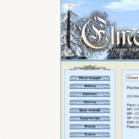
Регистрация
Файлы
Распо
Кабинет
[60]
Gho
Квесты
Раса:
u
HP:
57
База знаний
MP:
10
SP:
410
Творчество
EXP:
60
Форум
Радиус
Услуги