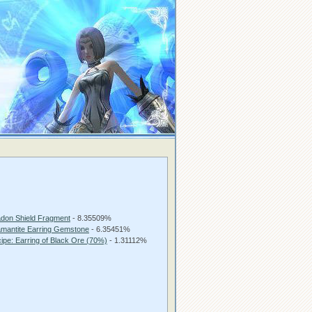
don Shield Fragment
- 8.35509%
mantite Earring Gemstone
- 6.35451%
ipe: Earring of Black Ore (70%)
- 1.31112%