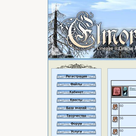
Регистрация
Файлы
Reci
Кабинет
Квесты
60
База знаний
Творчество
56
Форум
60
Услуги