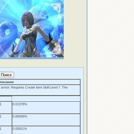
писание
armor. Requires Create Item Skill Level 7. The
1
0.01378%
1
0.00936%
1
0.00811%