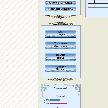
Стихи о Lineage2
Новости MMORPG
SMS
Услуги
Торговая
Лицензия
Другие
игры
Поддержи
Проект
7 печатей
Tiamat
Dawn
Dusk