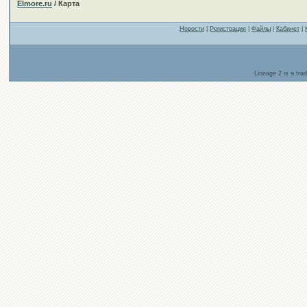
Elmore.ru
/ Карта
Новости
|
Регистрация
|
Файлы
|
Кабинет
|
Lineage 2 is a tr