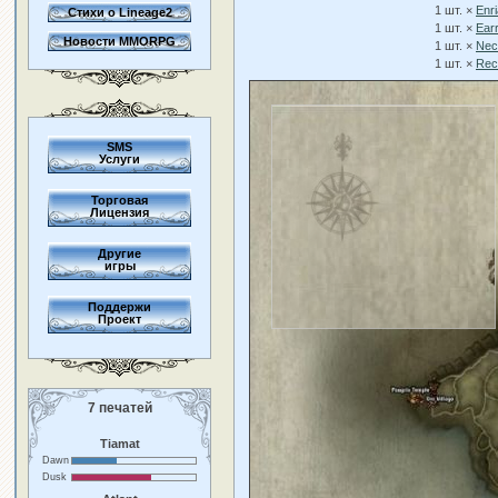
1 шт. ×
Enri
Стихи о Lineage2
1 шт. ×
Earr
Новости MMORPG
1 шт. ×
Neck
1 шт. ×
Rec
SMS
Услуги
Торговая
Лицензия
Другие
игры
Поддержи
Проект
7 печатей
Tiamat
Dawn
Dusk