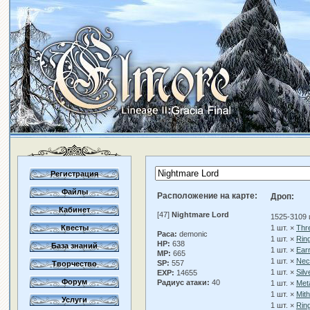
Регистрация
Файлы
Расположение на карте:
Дроп:
Кабинет
[47]
Nightmare Lord
1525-3109 
Квесты
1 шт. ×
Thr
Раса:
demonic
1 шт. ×
Rin
HP:
638
База знаний
1 шт. ×
Ear
MP:
665
1 шт. ×
Nec
SP:
557
Творчество
1 шт. ×
Silv
EXP:
14655
Форум
Радиус атаки:
40
1 шт. ×
Meta
1 шт. ×
Mith
Услуги
1 шт. ×
Ring