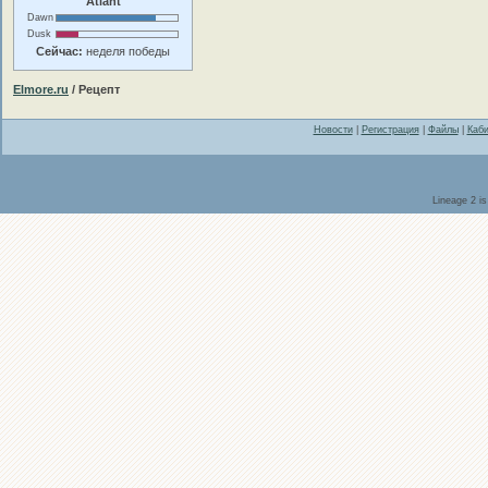
Atlant
Dawn
Dusk
Сейчас:
неделя победы
Elmore.ru
/ Рецепт
Новости
|
Регистрация
|
Файлы
|
Каби
Lineage 2 i