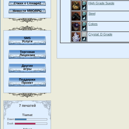
Стихи о Lineage2
High Grade Suede
Новости MMORPG
Steel
Cokes
Crystal: D Grade
SMS
Услуги
Торговая
Лицензия
Другие
игры
Поддержи
Проект
7 печатей
Tiamat
Dawn
Dusk