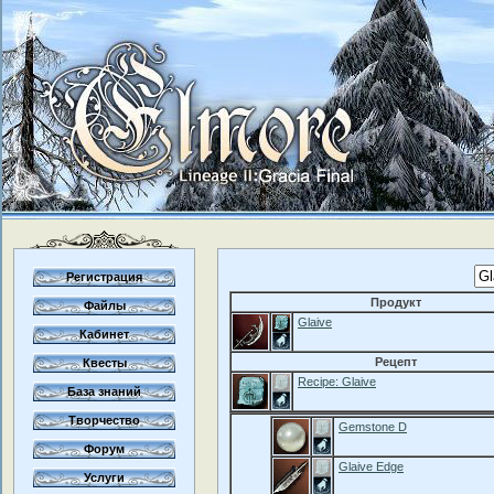
Регистрация
Продукт
Файлы
Glaive
Кабинет
Рецепт
Квесты
Recipe: Glaive
База знаний
Творчество
Gemstone D
Форум
Glaive Edge
Услуги