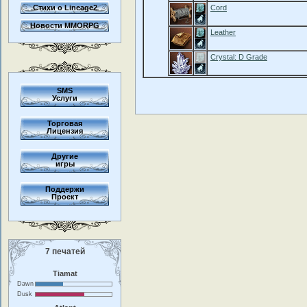
Стихи о Lineage2
Cord
Новости MMORPG
Leather
Crystal: D Grade
SMS
Услуги
Торговая
Лицензия
Другие
игры
Поддержи
Проект
7 печатей
Tiamat
Dawn
Dusk