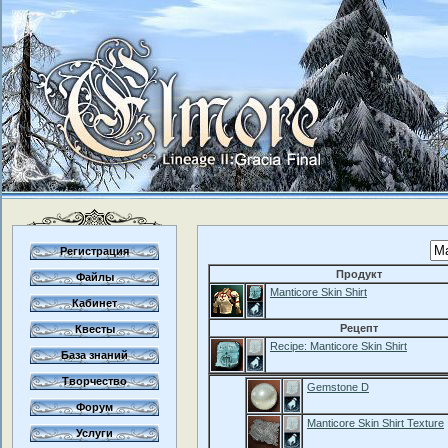
Регистрация
Продукт
Файлы
Manticore Skin Shirt
Кабинет
Рецепт
Квесты
Recipe: Manticore Skin Shirt
База знаний
Творчество
Gemstone D
Форум
Manticore Skin Shirt Texture
Услуги