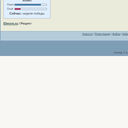
Atlant
Dawn
Dusk
Сейчас:
неделя победы
Elmore.ru
/ Рецепт
Новости
|
Регистрация
|
Файлы
|
Каби
Lineage 2 i