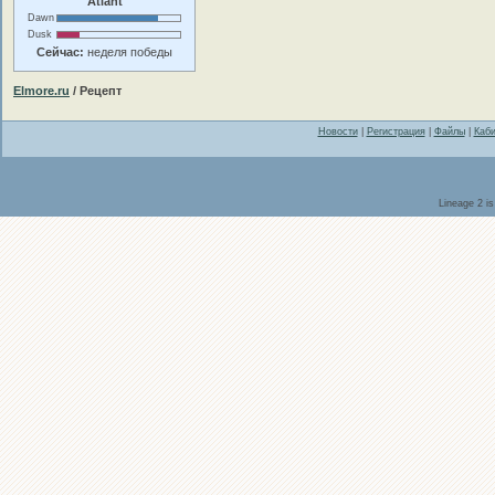
Atlant
Dawn
Dusk
Сейчас:
неделя победы
Elmore.ru
/ Рецепт
Новости
|
Регистрация
|
Файлы
|
Каби
Lineage 2 i