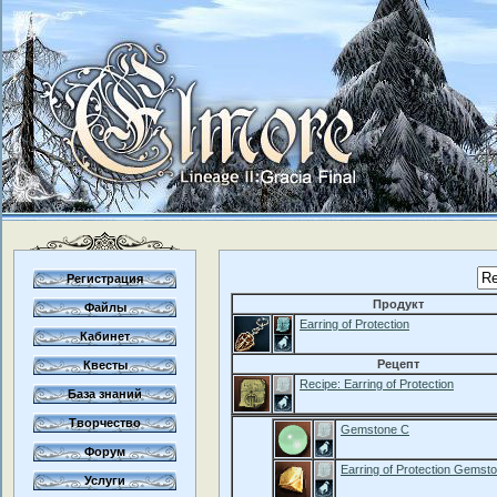
Регистрация
Продукт
Файлы
Earring of Protection
Кабинет
Рецепт
Квесты
Recipe: Earring of Protection
База знаний
Творчество
Gemstone C
Форум
Earring of Protection Gemst
Услуги