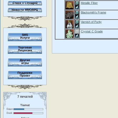
Стихи о Lineage2
Metallic Fiber
Новости MMORPG
Blacksmith's Frame
Varnish of Purity
Crystal: C Grade
SMS
Услуги
Торговая
Лицензия
Другие
игры
Поддержи
Проект
7 печатей
Tiamat
Dawn
Dusk