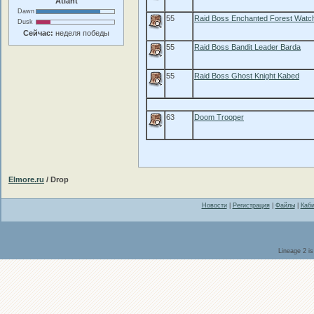
Atlant
Dawn
55
Raid Boss Enchanted Forest Watch
Dusk
Сейчас:
неделя победы
55
Raid Boss Bandit Leader Barda
55
Raid Boss Ghost Knight Kabed
63
Doom Trooper
Elmore.ru
/ Drop
Новости
|
Регистрация
|
Файлы
|
Каби
Lineage 2 i