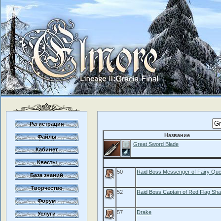
Регистрация
Название
Файлы
Great Sword Blade
Кабинет
Квесты
50
Raid Boss Messenger of Fairy Qu
База знаний
Творчество
52
Raid Boss Captain of Red Flag Sh
Форум
57
Drake
Услуги