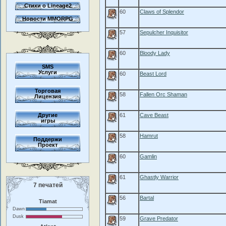
Стихи о Lineage2
60
Claws of Splendor
Новости MMORPG
57
Sepulcher Inquisitor
60
Bloody Lady
SMS
Услуги
60
Beast Lord
Торговая
58
Fallen Orc Shaman
Лицензия
Другие
61
Cave Beast
игры
58
Hamrut
Поддержи
Проект
60
Gamlin
61
Ghastly Warrior
7 печатей
56
Bartal
Tiamat
Dawn
Dusk
59
Grave Predator