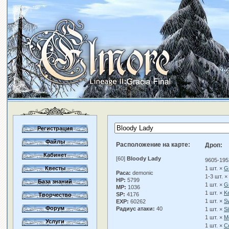
Регистрация
Файлы
Расположение на карте:
Дроп:
Кабинет
[60]
Bloody Lady
9605-195
Квесты
1 шт. ×
Gr
Раса:
demonic
1-3 шт. ×
HP:
5799
База знаний
1 шт. ×
G
MP:
1036
1 шт. ×
K
SP:
4176
Творчество
1 шт. ×
Sw
EXP:
60262
Форум
Радиус атаки:
40
1 шт. ×
Si
1 шт. ×
Me
Услуги
1 шт. ×
C