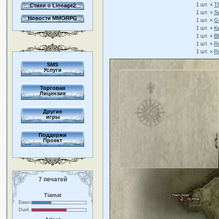
1 шт. ×
T
Стихи о Lineage2
1 шт. ×
Sw
Новости MMORPG
1 шт. ×
G
1 шт. ×
K
1 шт. ×
B
1 шт. ×
Re
1 шт. ×
R
SMS
Услуги
Торговая
Лицензия
Другие
игры
Поддержи
Проект
7 печатей
Tiamat
Dawn
Dusk