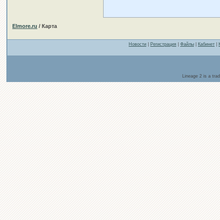
Elmore.ru
/ Карта
Новости
|
Регистрация
|
Файлы
|
Кабинет
|
Lineage 2 is a tr