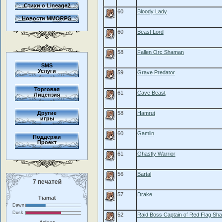
Стихи о Lineage2
60
Bloody Lady
Новости MMORPG
60
Beast Lord
58
Fallen Orc Shaman
SMS
Услуги
59
Grave Predator
Торговая
61
Cave Beast
Лицензия
Другие
58
Hamrut
игры
60
Gamlin
Поддержи
Проект
61
Ghastly Warrior
56
Bartal
7 печатей
57
Drake
Tiamat
Dawn
Dusk
52
Raid Boss Captain of Red Flag Sh