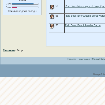
Atlant
Dawn
50
Raid Boss Messenger of Fairy Qu
Dusk
Сейчас:
неделя победы
55
Raid Boss Enchanted Forest Watch
55
Raid Boss Bandit Leader Barda
Elmore.ru
/ Drop
Новости
|
Регистрация
|
Файлы
|
Каби
Lineage 2 i