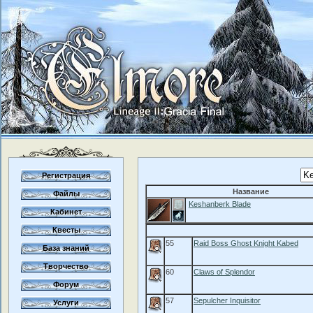
Регистрация
Название
Файлы
Keshanberk Blade
Кабинет
Квесты
55
Raid Boss Ghost Knight Kabed
База знаний
Творчество
60
Claws of Splendor
Форум
57
Sepulcher Inquisitor
Услуги