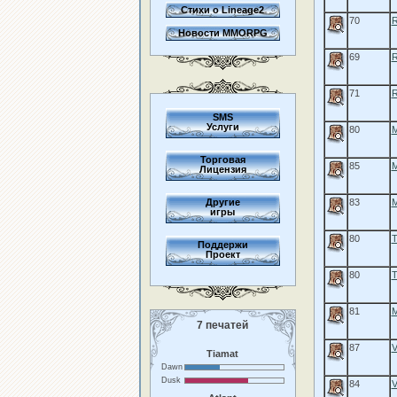
Стихи о Lineage2
70
R
Новости MMORPG
69
R
71
R
SMS
Услуги
80
M
Торговая
85
M
Лицензия
Другие
83
M
игры
80
T
Поддержи
Проект
80
T
81
M
7 печатей
87
V
Tiamat
Dawn
Dusk
84
V