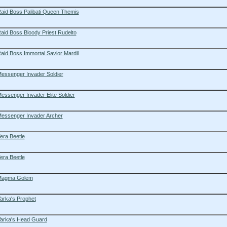
aid Boss Palibati Queen Themis
aid Boss Bloody Priest Rudelto
aid Boss Immortal Savior Mardil
essenger Invader Soldier
essenger Invader Elite Soldier
essenger Invader Archer
era Beetle
era Beetle
agma Golem
arka's Prophet
arka's Head Guard