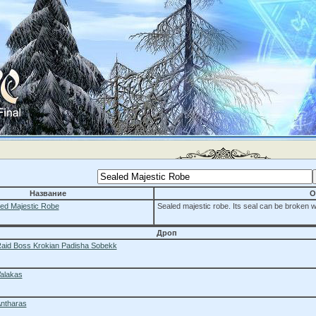
Название
О
ed Majestic Robe
Sealed majestic robe. Its seal can be broken w
Дроп
aid Boss Krokian Padisha Sobekk
alakas
ntharas