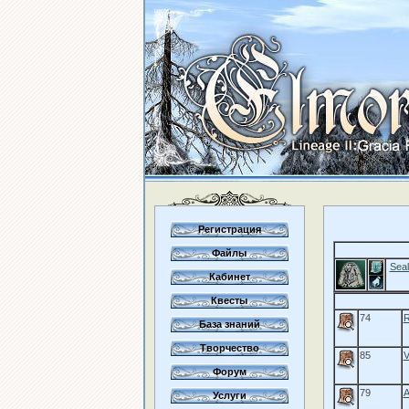
Регистрация
Файлы
Seal
Кабинет
Квесты
74
R
База знаний
Творчество
85
V
Форум
79
A
Услуги