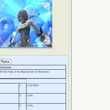
писание
ith the help of the Blacksmith of Mammon.
1
3.49786%
3
0.9%
3
0.9%