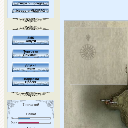
Стихи о Lineage2
Новости MMORPG
SMS
Услуги
Торговая
Лицензия
Другие
игры
Поддержи
Проект
7 печатей
Tiamat
Dawn
Dusk