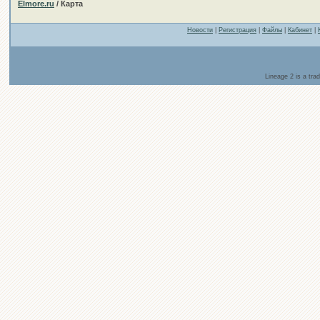
Elmore.ru
/ Карта
Новости
|
Регистрация
|
Файлы
|
Кабинет
|
Lineage 2 is a tr