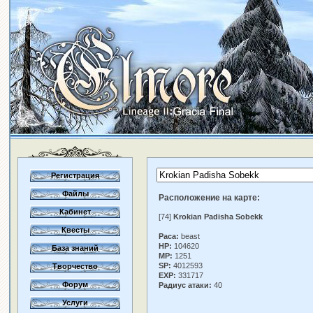
Регистрация
Файлы
Расположение на карте:
Кабинет
[74]
Krokian Padisha Sobekk
Квесты
Раса:
beast
HP:
104620
База знаний
MP:
1251
SP:
4012593
Творчество
EXP:
331717
Форум
Радиус атаки:
40
Услуги