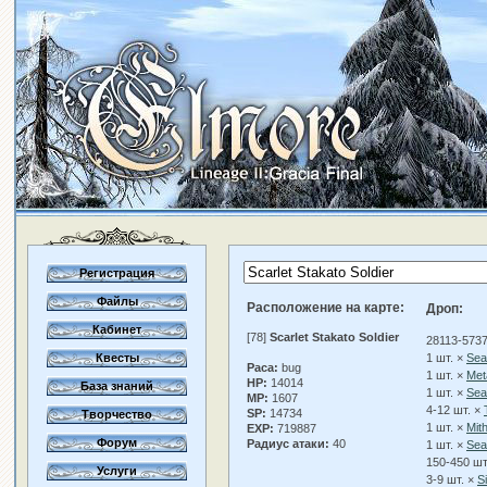
Регистрация
Файлы
Расположение на карте:
Дроп:
Кабинет
[78]
Scarlet Stakato Soldier
28113-5737
Квесты
1 шт. ×
Sea
Раса:
bug
1 шт. ×
Meta
HP:
14014
База знаний
1 шт. ×
Sea
MP:
1607
4-12 шт. ×
SP:
14734
Творчество
1 шт. ×
Mith
EXP:
719887
Форум
Радиус атаки:
40
1 шт. ×
Sea
150-450 шт
Услуги
3-9 шт. ×
S