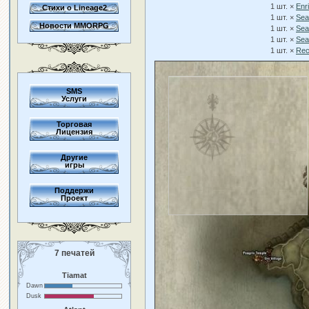
1 шт. ×
Enr
Стихи о Lineage2
1 шт. ×
Sea
Новости MMORPG
1 шт. ×
Sea
1 шт. ×
Sea
1 шт. ×
Rec
SMS
Услуги
Торговая
Лицензия
Другие
игры
Поддержи
Проект
7 печатей
Tiamat
Dawn
Dusk