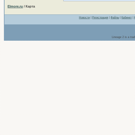
Elmore.ru
/ Карта
Новости
|
Регистрация
|
Файлы
|
Кабинет
|
Lineage 2 is a tr