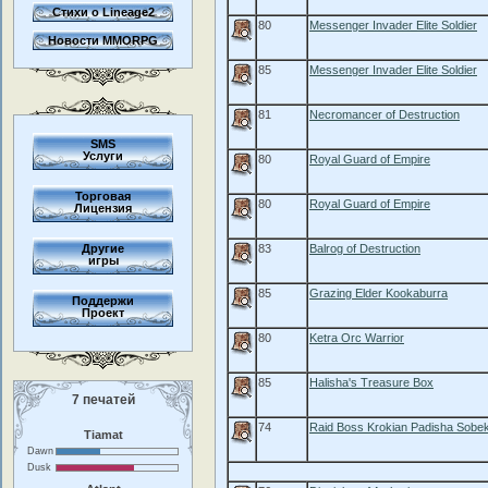
Стихи о Lineage2
80
Messenger Invader Elite Soldier
Новости MMORPG
85
Messenger Invader Elite Soldier
81
Necromancer of Destruction
SMS
Услуги
80
Royal Guard of Empire
Торговая
80
Royal Guard of Empire
Лицензия
Другие
83
Balrog of Destruction
игры
85
Grazing Elder Kookaburra
Поддержи
Проект
80
Ketra Orc Warrior
85
Halisha's Treasure Box
7 печатей
74
Raid Boss Krokian Padisha Sobe
Tiamat
Dawn
Dusk