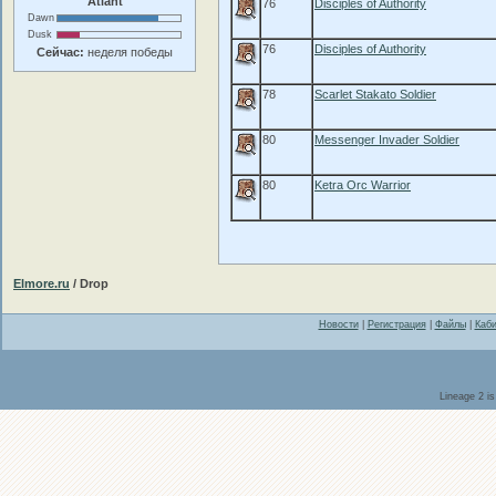
Atlant
76
Disciples of Authority
Dawn
Dusk
76
Disciples of Authority
Сейчас:
неделя победы
78
Scarlet Stakato Soldier
80
Messenger Invader Soldier
80
Ketra Orc Warrior
Elmore.ru
/ Drop
Новости
|
Регистрация
|
Файлы
|
Каби
Lineage 2 i