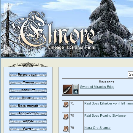
Регистрация
Название
Файлы
Sword of Miracles Edge
Кабинет
Квесты
71
Raid Boss Eilhalder von Hellmann
База знаний
Творчество
70
Raid Boss Roaring Skylancer
Форум
79
Ketra Orc Shaman
Услуги